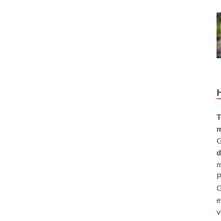
T
m
G
d
m
P
G
e
v