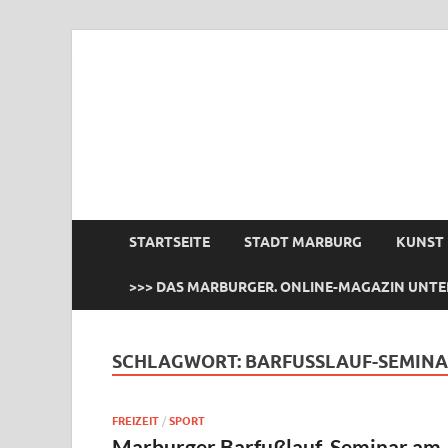
das Marburger.
Online-Magazin
STARTSEITE
STADT MARBURG
KUNST
>>> DAS MARBURGER. ONLINE-MAGAZIN UNTE
SCHLAGWORT:
BARFUSSLAUF-SEMINA
FREIZEIT
/
SPORT
Marburger Barfußlauf-Seminar am