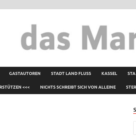
GASTAUTOREN
STADT LAND FLUSS
KASSEL
STA
RSTÜTZEN <<<
NICHTS SCHREIBT SICH VON ALLEINE
STE