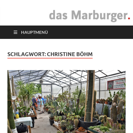
das Marburger.
Online-Magazin
HAUPTMENÜ
SCHLAGWORT:
CHRISTINE BÖHM