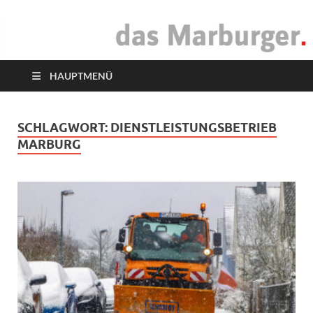
das Marburger.
Online-Magazin
HAUPTMENÜ
SCHLAGWORT:
DIENSTLEISTUNGSBETRIEB
MARBURG