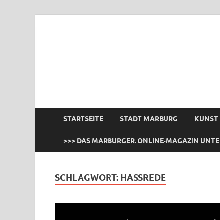
das Marburger.
Online-Magazin
STARTSEITE
STADT MARBURG
KUNST
>>> DAS MARBURGER. ONLINE-MAGAZIN UNTE
SCHLAGWORT:
HASSREDE