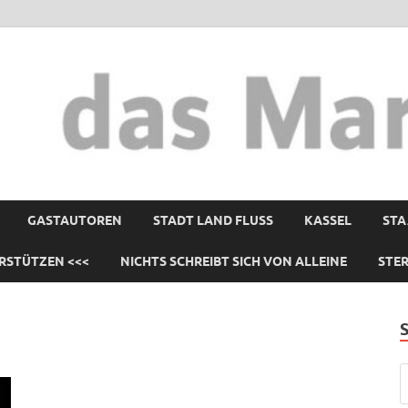
GASTAUTOREN
STADT LAND FLUSS
KASSEL
STA
RSTÜTZEN <<<
NICHTS SCHREIBT SICH VON ALLEINE
STE