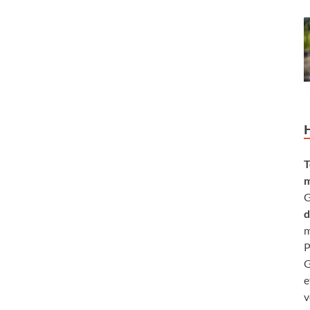
T
m
G
d
m
P
G
e
v