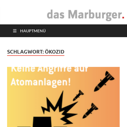
das Marburger.
Online-Magazin
HAUPTMENÜ
SCHLAGWORT:
ÖKOZID