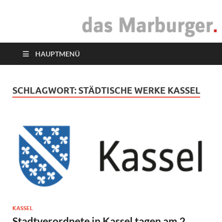
das Marburger.
Online-Magazin
HAUPTMENÜ
SCHLAGWORT:
STÄDTISCHE WERKE KASSEL
KASSEL
Stadtverordnete in Kassel tagen am 2.