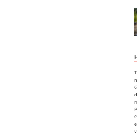
T
m
G
d
m
P
G
e
v