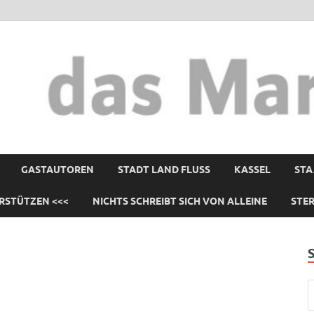
GASTAUTOREN
STADT LAND FLUSS
KASSEL
STA
RSTÜTZEN <<<
NICHTS SCHREIBT SICH VON ALLEINE
STE