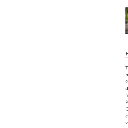
T
m
G
d
m
P
G
e
v