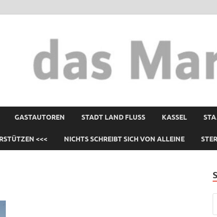
GASTAUTOREN
STADT LAND FLUSS
KASSEL
STA
RSTÜTZEN <<<
NICHTS SCHREIBT SICH VON ALLEINE
STE