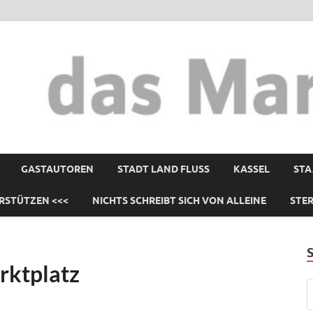
GASTAUTOREN
STADT LAND FLUSS
KASSEL
STA
RSTÜTZEN <<<
NICHTS SCHREIBT SICH VON ALLEINE
STE
rktplatz