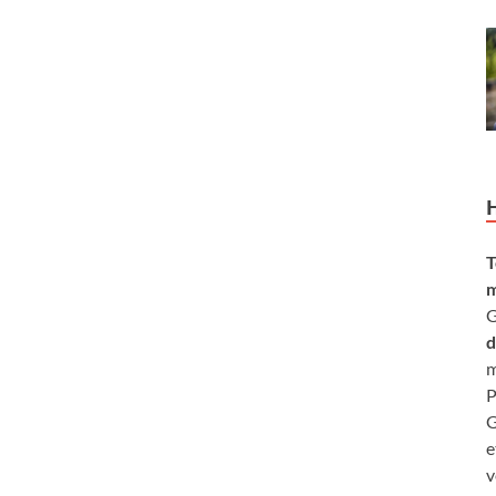
T
m
G
d
m
P
G
e
v