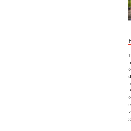
T
m
G
d
m
P
G
e
v
g