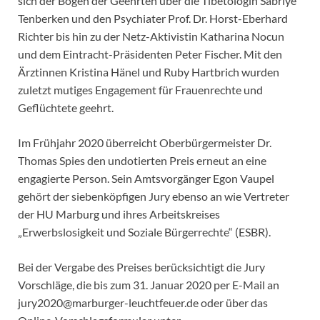
sich der Bogen der Geehrten über die Tibetologin Sabriye
Tenberken und den Psychiater Prof. Dr. Horst-Eberhard
Richter bis hin zu der Netz-Aktivistin Katharina Nocun
und dem Eintracht-Präsidenten Peter Fischer. Mit den
Ärztinnen Kristina Hänel und Ruby Hartbrich wurden
zuletzt mutiges Engagement für Frauenrechte und
Geflüchtete geehrt.
Im Frühjahr 2020 überreicht Oberbürgermeister Dr.
Thomas Spies den undotierten Preis erneut an eine
engagierte Person. Sein Amtsvorgänger Egon Vaupel
gehört der siebenköpfigen Jury ebenso an wie Vertreter
der HU Marburg und ihres Arbeitskreises
„Erwerbslosigkeit und Soziale Bürgerrechte“ (ESBR).
Bei der Vergabe des Preises berücksichtigt die Jury
Vorschläge, die bis zum 31. Januar 2020 per E-Mail an
jury2020@marburger-leuchtfeuer.de oder über das