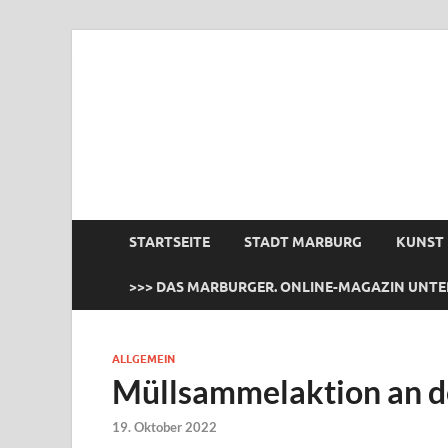
das Marburger.
Online-Magazin
STARTSEITE
STADT MARBURG
KUNST
>>> DAS MARBURGER. ONLINE-MAGAZIN UNTE
ALLGEMEIN
Müllsammelaktion an d
19. Oktober 2022