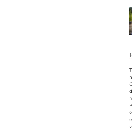
T
m
G
d
m
P
G
e
v