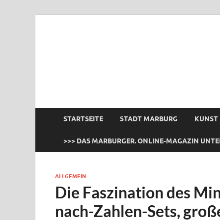
das Marburger.
Online-Magazin
STARTSEITE
STADT MARBURG
KUNST
>>> DAS MARBURGER. ONLINE-MAGAZIN UNTE
ALLGEMEIN
Die Faszination des Mi
nach-Zahlen-Sets, groß