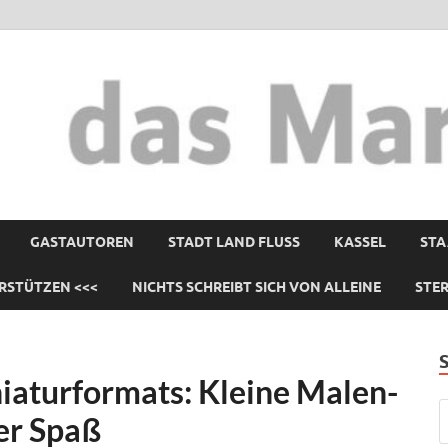
GASTAUTOREN
STADT LAND FLUSS
KASSEL
STA
RSTÜTZEN <<<
NICHTS SCHREIBT SICH VON ALLEINE
STE
niaturformats: Kleine Malen-
er Spaß