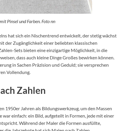
it Pinsel und Farben. Foto nn
lns hat sich ein Nischentrend entwickelt, der stetig wächst
it der Zugänglichkeit einer beliebten klassischen
len-Sets bieten eine einzigartige Möglichkeit, in die
eweisen, dass auch kleine Dinge Großes bewirken können.
derung in Sachen Präzision und Geduld; sie versprechen
ren Vollendung.
nach Zahlen
en 1950er Jahren als Bildungswerkzeug, um den Massen
war einfach: ein Bild, aufgeteilt in Formen, jede mit einer
tspricht. Während der Maler die Formen ausfüllte,
er die Jahrzehnte hat sich Malen nach Zahlen