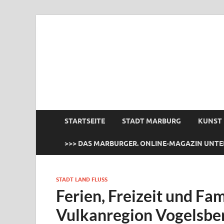
das Marburger.
Online-Magazin
STARTSEITE
STADT MARBURG
KUNST
>>> DAS MARBURGER. ONLINE-MAGAZIN UNTE
STADT LAND FLUSS
Ferien, Freizeit und Fam
Vulkanregion Vogelsbe