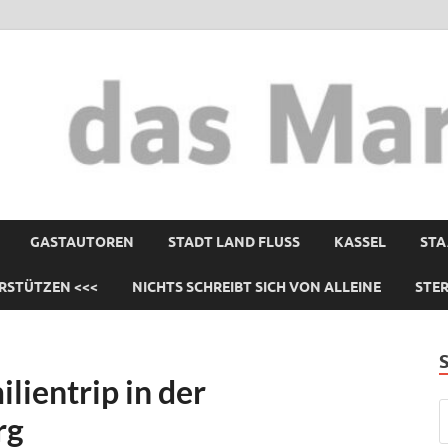
GASTAUTOREN
STADT LAND FLUSS
KASSEL
STA
RSTÜTZEN <<<
NICHTS SCHREIBT SICH VON ALLEINE
STE
ilientrip in der
rg