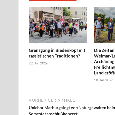
Grenzgang in Biedenkopf mit
Die Zeiteni
rassistischen Traditionen?
Weimar/L
Archäolog
22. Juli 2026
Freilicht
Land eröff
18. Juli 2026
VORHERIGER ARTIKEL
Unichor Marburg singt von Naturgewalten bei
Semesterabschlußkonzert