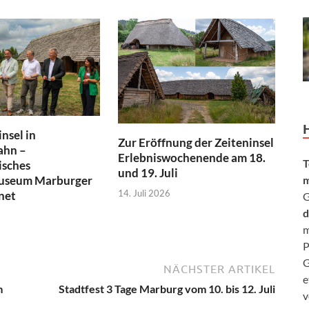
nsel in
Zur Eröffnung der Zeiteninsel
ahn –
Erlebniswochenende am 18.
T
isches
und 19. Juli
museum Marburger
m
14. Juli 2026
net
G
d
m
P
G
NÄCHSTER ARTIKEL
e
m
Stadtfest 3 Tage Marburg vom 10. bis 12. Juli
v