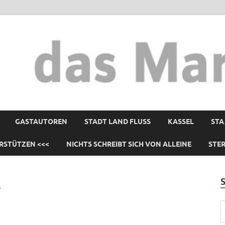
GASTAUTOREN
STADT LAND FLUSS
KASSEL
STA
RSTÜTZEN <<<
NICHTS SCHREIBT SICH VON ALLEINE
STE
N