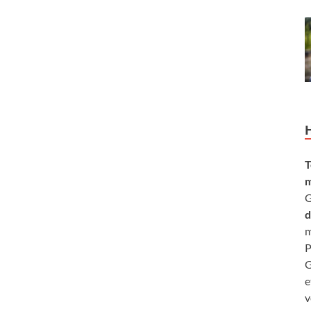
T
m
G
d
m
P
G
e
v