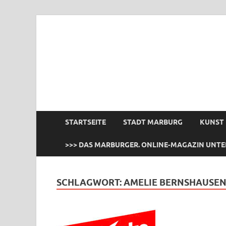
das Marburger.
Online-Magazin
STARTSEITE
STADT MARBURG
KUNST
>>> DAS MARBURGER. ONLINE-MAGAZIN UNTE
SCHLAGWORT:
AMELIE BERNSHAUSE