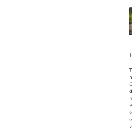
T
m
G
d
m
P
G
e
v