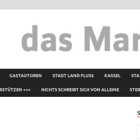
GASTAUTOREN
STADT LAND FLUSS
KASSEL
STA
RSTÜTZEN <<<
NICHTS SCHREIBT SICH VON ALLEINE
STE