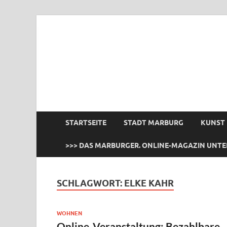
das Marburger.
Online-Magazin
STARTSEITE
STADT MARBURG
KUNST
>>> DAS MARBURGER. ONLINE-MAGAZIN UNTE
SCHLAGWORT:
ELKE KAHR
WOHNEN
Online-Veranstaltung: Bezahlbare