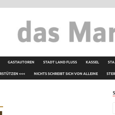
GASTAUTOREN
STADT LAND FLUSS
KASSEL
STA
RSTÜTZEN <<<
NICHTS SCHREIBT SICH VON ALLEINE
STE