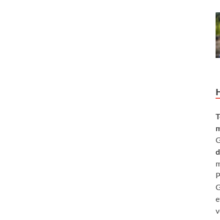
T
m
G
d
m
P
G
e
v