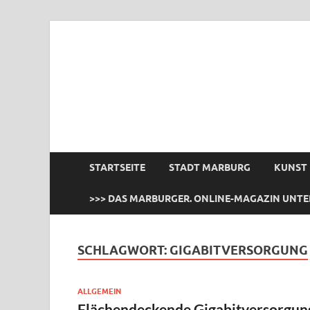
das Marburger.
Online-Magazin
STARTSEITE
STADT MARBURG
KUNST
>>> DAS MARBURGER. ONLINE-MAGAZIN UNTE
SCHLAGWORT:
GIGABITVERSORGUNG
ALLGEMEIN
Flächendeckende Gigabitversorgun