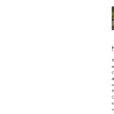
T
m
G
d
m
P
G
e
v