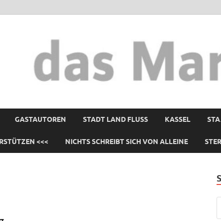
GASTAUTOREN
STADT LAND FLUSS
KASSEL
STA
RSTÜTZEN <<<
NICHTS SCHREIBT SICH VON ALLEINE
STE
g