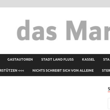
GASTAUTOREN
STADT LAND FLUSS
KASSEL
STA
RSTÜTZEN <<<
NICHTS SCHREIBT SICH VON ALLEINE
STE