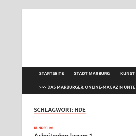
das Marburger.
Online-Magazin
STARTSEITE
STADT MARBURG
KUNST
>>> DAS MARBURGER. ONLINE-MAGAZIN UNTE
SCHLAGWORT:
HDE
RUNDSCHAU
Arbeitgeber lassen 1.