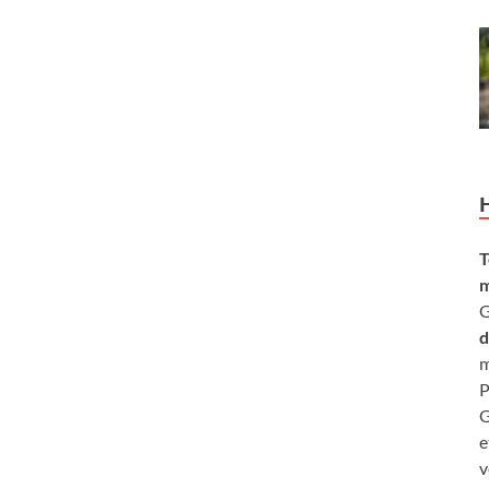
T
m
G
d
m
P
G
e
v