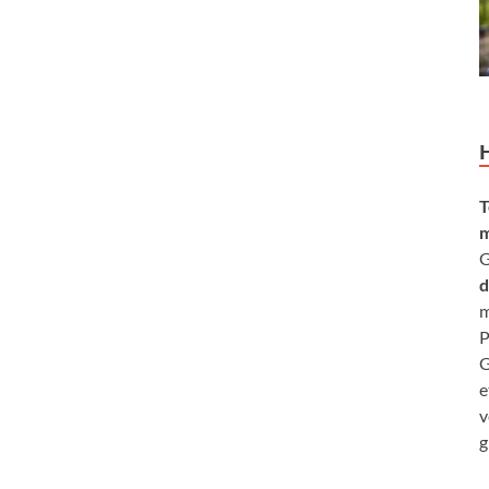
T
m
G
d
m
P
G
e
v
g