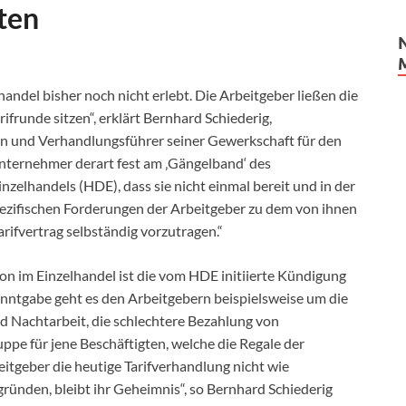
ten
andel bisher noch nicht erlebt. Die Arbeitgeber ließen die
frunde sitzen“, erklärt Bernhard Schiederig,
en und Verhandlungsführer seiner Gewerkschaft für den
nternehmer derart fest am ‚Gängelband‘ des
lhandels (HDE), dass sie nicht einmal bereit und in der
pezifischen Forderungen der Arbeitgeber zu dem von ihnen
rifvertrag selbständig vorzutragen.“
ion im Einzelhandel ist die vom HDE initiierte Kündigung
kanntgabe geht es den Arbeitgebern beispielsweise um die
d Nachtarbeit, die schlechtere Bezahlung von
uppe für jene Beschäftigten, welche die Regale der
tgeber die heutige Tarifverhandlung nicht wie
ründen, bleibt ihr Geheimnis“, so Bernhard Schiederig