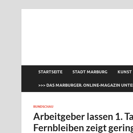
das Marburger.
Online-Magazin
STARTSEITE
STADT MARBURG
KUNST
>>> DAS MARBURGER. ONLINE-MAGAZIN UNTE
RUNDSCHAU
Arbeitgeber lassen 1. T
Fernbleiben zeigt gerin