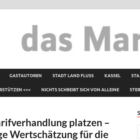
GASTAUTOREN
STADT LAND FLUSS
KASSEL
STA
RSTÜTZEN <<<
NICHTS SCHREIBT SICH VON ALLEINE
STE
arifverhandlung platzen –
ge Wertschätzung für die