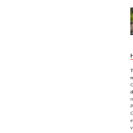
T
m
G
d
m
P
G
e
v