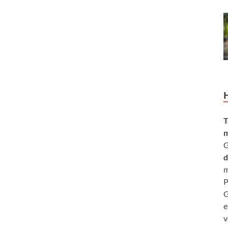
T
m
G
d
m
P
G
e
v