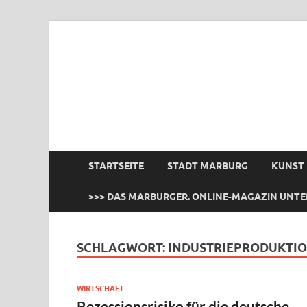
das Marburger.
Online-Magazin
STARTSEITE
STADT MARBURG
KUNST
>>> DAS MARBURGER. ONLINE-MAGAZIN UNTE
SCHLAGWORT:
INDUSTRIEPRODUKTIO
WIRTSCHAFT
Rezessionsrisiko für die deutsche