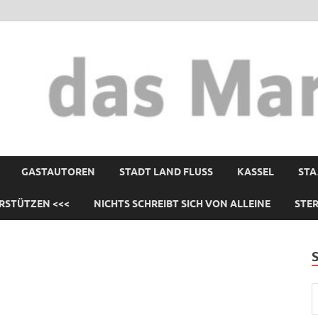
GASTAUTOREN
STADT LAND FLUSS
KASSEL
STA
RSTÜTZEN <<<
NICHTS SCHREIBT SICH VON ALLEINE
STE