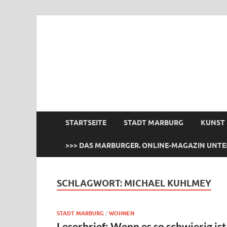
das Marburger.
Online-Magazin
STARTSEITE
STADT MARBURG
KUNST
>>> DAS MARBURGER. ONLINE-MAGAZIN UNTE
SCHLAGWORT:
MICHAEL KUHLMEY
STADT MARBURG
/
WOHNEN
Leserbrief: Wenn es so schwierig ist