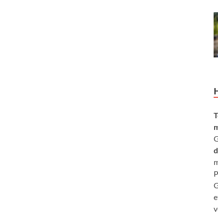
T
m
G
d
m
P
G
e
v