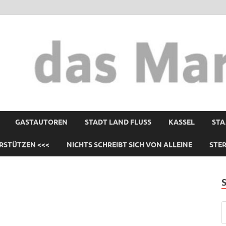
GASTAUTOREN
STADT LAND FLUSS
KASSEL
STA
RSTÜTZEN <<<
NICHTS SCHREIBT SICH VON ALLEINE
STE
,