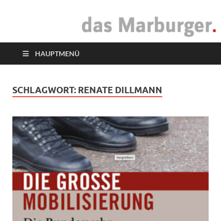
das Marburger.
Online-Magazin
HAUPTMENÜ
SCHLAGWORT:
RENATE DILLMANN