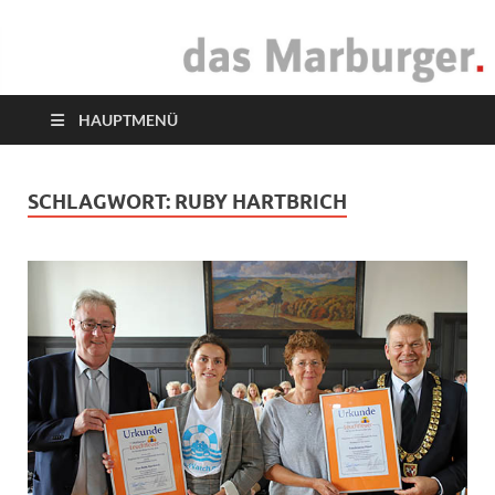
das Marburger.
Online-Magazin
HAUPTMENÜ
SCHLAGWORT:
RUBY HARTBRICH