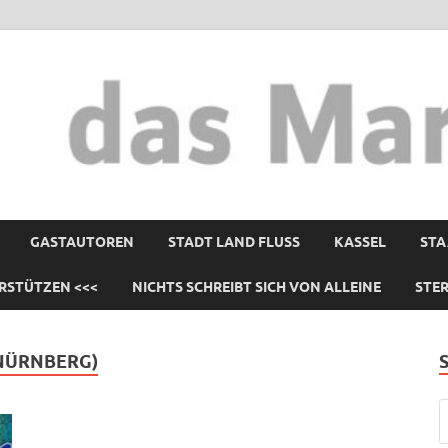
GASTAUTOREN
STADT LAND FLUSS
KASSEL
STA
RSTÜTZEN <<<
NICHTS SCHREIBT SICH VON ALLEINE
STE
NÜRNBERG)