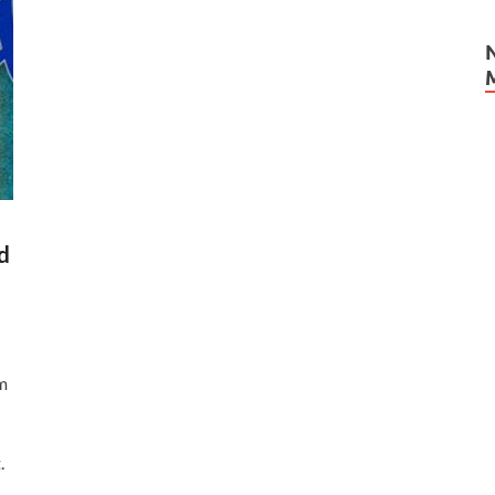
d
m
.