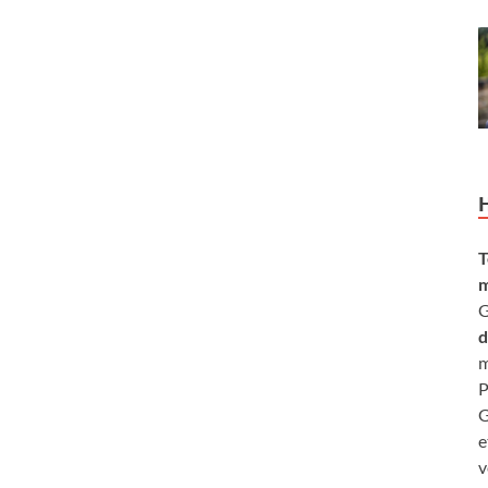
T
m
G
d
m
P
G
e
v