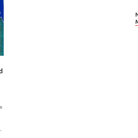
d
m
.