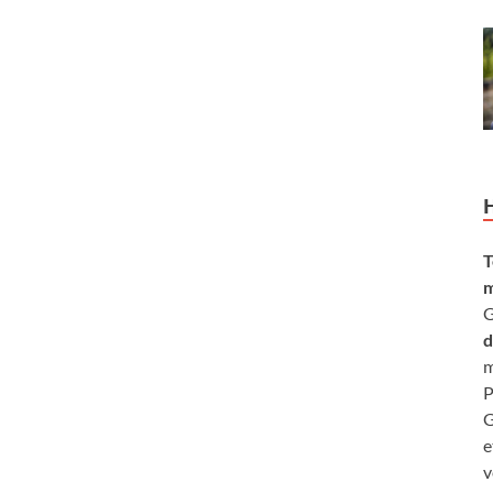
T
m
G
d
m
P
G
e
v