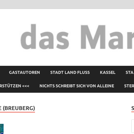
GASTAUTOREN
STADT LAND FLUSS
KASSEL
STA
RSTÜTZEN <<<
NICHTS SCHREIBT SICH VON ALLEINE
STE
 (BREUBERG)