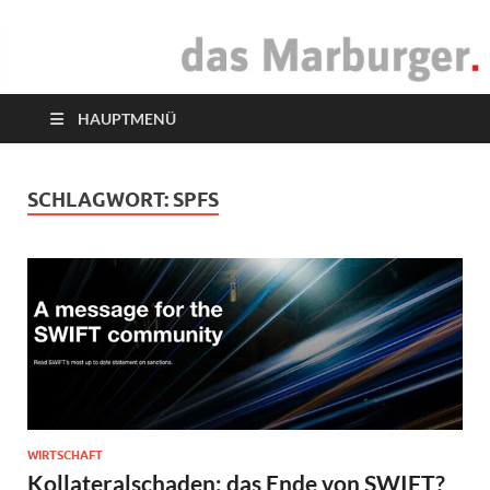
das Marburger.
Online-Magazin
HAUPTMENÜ
SCHLAGWORT:
SPFS
WIRTSCHAFT
Kollateralschaden: das Ende von SWIFT?