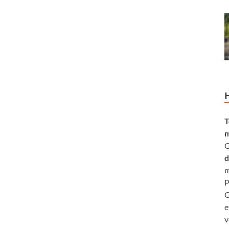
T
m
G
d
m
P
G
e
v