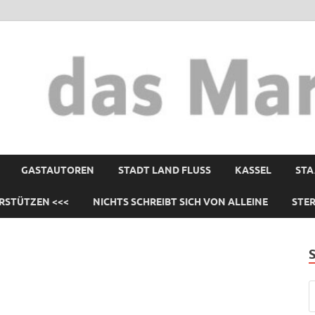
GASTAUTOREN
STADT LAND FLUSS
KASSEL
STA
RSTÜTZEN <<<
NICHTS SCHREIBT SICH VON ALLEINE
STE