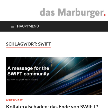
das Marburger.
Online-Magazin
HAUPTMENÜ
SCHLAGWORT:
SWIFT
WIRTSCHAFT
Kollateralschaden: das Ende von SWIFT?