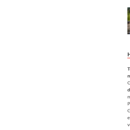
T
m
G
d
m
P
G
e
v