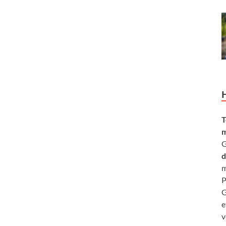
T
m
G
d
m
P
G
e
v