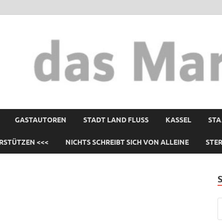
GASTAUTOREN
STADT LAND FLUSS
KASSEL
STA
RSTÜTZEN <<<
NICHTS SCHREIBT SICH VON ALLEINE
STE