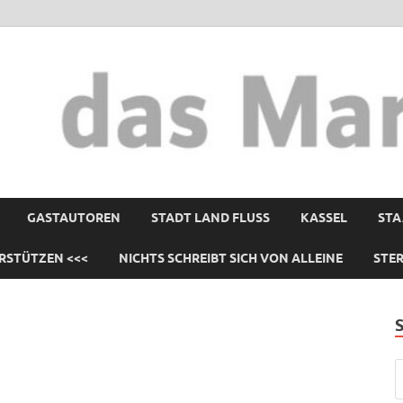
GASTAUTOREN
STADT LAND FLUSS
KASSEL
STA
RSTÜTZEN <<<
NICHTS SCHREIBT SICH VON ALLEINE
STE