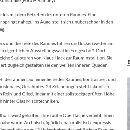
 Kunsthalle (Foto H.Bambey)
r los mit dem Betreten des unteren Raumes. Eine
 springt nahezu ins Auge, stellt sich unübersehbar in den
eg.
rs und die Tiefe des Raumes führen und locken weiter am
den eigentlichen Ausstellungssaal im Erdgeschoß. Dort
reiche Skulpturen von Klaus Hack zur Rauminstalltion. Sie
iert, zugleich gestalten sie den weißen inneren Quader.
 Bilderrahmen, auf einer Seite des Raumes, kontrastiert und
nsionales, Gerahmtes. 24 Zeichnungen steht lakonisch
 In Reih´und Glied, linear mit einer zollstockgeprüften Höhe
ch hinter Glas Mischtechniken.
lholz, weiß gehalten. Ihre rauhe Oberfläche verleiht ihnen
inahe warm. Archaisch, figürlich, naturalistisch-expressiv
Eigenschaften der 13 Holzarbeiten des gebürtigen Franken