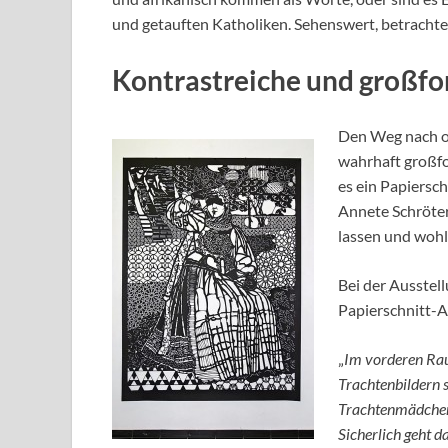
und getauften Katholiken. Sehenswert, betrachte
Kontrastreiche und großfor
Den Weg nach ob
wahrhaft großfo
es ein Papiersch
Annete Schröter
lassen und wohl
Bei der Ausstel
Papierschnitt-A
„
Im vorderen Rau
Trachtenbildern s
Trachtenmädchen,
Sicherlich geht d