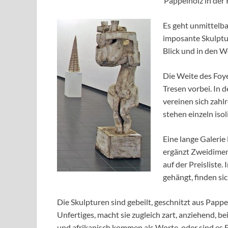
Pappelholz in der
Es geht unmittelba
imposante Skulptur
Blick und in den W
Die Weite des Foye
Tresen vorbei. In 
vereinen sich zahl
stehen einzeln isol
Eine lange Galerie
ergänzt Zweidimen
auf der Preisliste.
gehängt, finden si
Die Skulpturen sind gebeilt, geschnitzt aus Pappe
Unfertiges, macht sie zugleich zart, anziehend, be
und afrikanisch kommen als Worte, oder sind es 