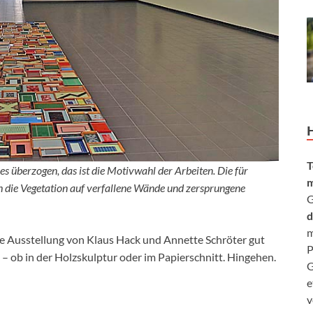
T
es überzogen, das ist die Motivwahl der Arbeiten. Die für
m
ch die Vegetation auf verfallene Wände und zersprungene
G
d
m
ie Ausstellung von Klaus Hack und Annette Schröter gut
P
– ob in der Holzskulptur oder im Papierschnitt. Hingehen.
G
e
v