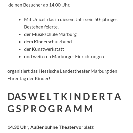
kleinen Besucher ab 14.00 Uhr.
Mit Unicef, das in diesem Jahr sein 50-jähriges
Bestehen feierte,
der Musikschule Marburg
dem Kinderschutzbund
der Kunstwerkstatt
und weiteren Marburger Einrichtungen
organisiert das Hessische Landestheater Marburg den
Ehrentag der Kinder!
DAS W E L T K I N D E R T A
G S P R O G R A M M
14.30 Uhr, Außenbühne Theatervorplatz