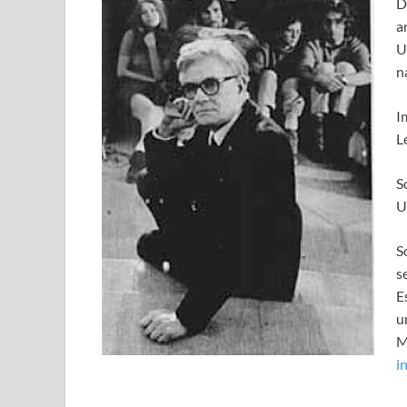
D
a
U
n
I
L
S
U
S
s
E
u
M
i