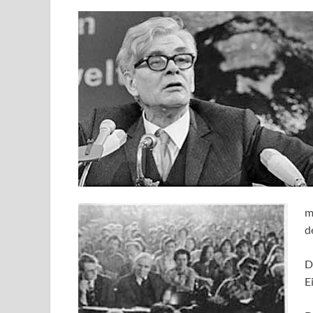
m
d
D
E