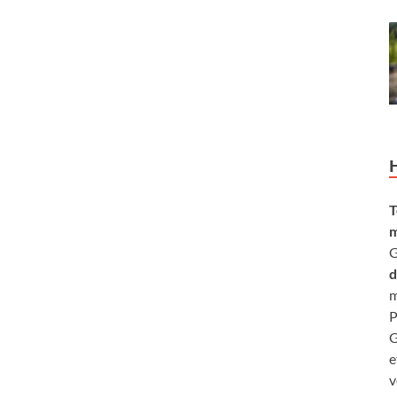
T
m
G
d
m
P
G
e
v