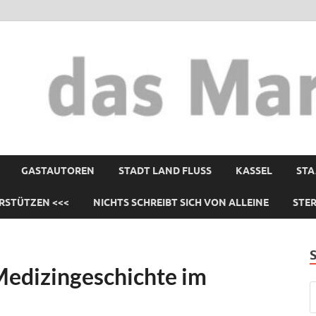
GASTAUTOREN
STADT LAND FLUSS
KASSEL
STA
RSTÜTZEN <<<
NICHTS SCHREIBT SICH VON ALLEINE
STE
Medizingeschichte im