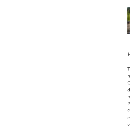
T
m
G
d
m
P
G
e
v