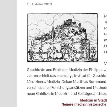
13. Oktober 2010
M
T
M
B
m
U
H
V
Geschichte und Ethik der Medizin der Philipps-Uni
Jahren erhielt das ehemalige Institut für Gesc
Mediziners. Medizin-Dekan Matthias Rothmund er
verschiedenen Forschungsansätzen und Methoden.
neue Einblicke in Medizin- und Sozialgeschichte