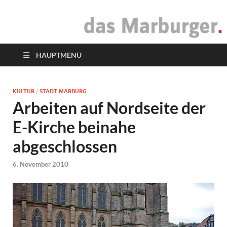
das Marburger.
Online-Magazin
HAUPTMENÜ
KULTUR
/
STADT MARBURG
Arbeiten auf Nordseite der
E-Kirche beinahe
abgeschlossen
6. November 2010