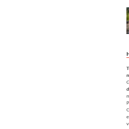
T
m
G
d
m
P
G
e
v