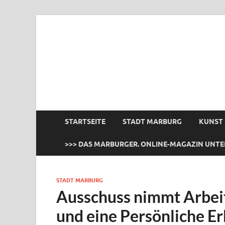
das Marburger.
Online-Magazin
STARTSEITE
STADT MARBURG
KUNST
>>> DAS MARBURGER. ONLINE-MAGAZIN UNTE
STADT MARBURG
Ausschuss nimmt Arbeit a
und eine Persönliche E