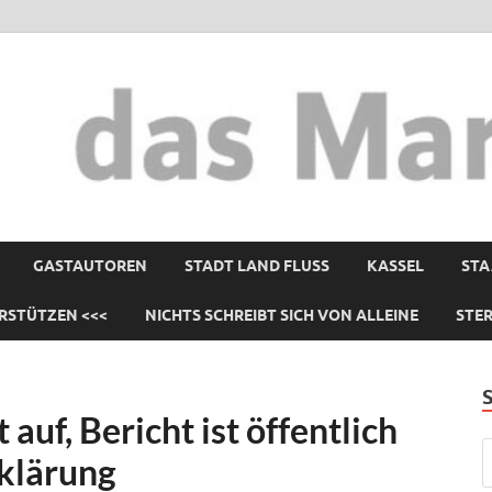
GASTAUTOREN
STADT LAND FLUSS
KASSEL
STA
RSTÜTZEN <<<
NICHTS SCHREIBT SICH VON ALLEINE
STE
uf, Bericht ist öffentlich
rklärung