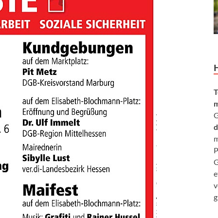
T
m
G
d
m
P
G
e
v
g