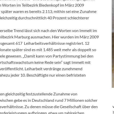
n Worten im Teilbezirk Biedenkopf im März 2009
r später waren es bereits 2.113, mithin sei eine Zunahme
leichzeitig durchschnittlich 40 Prozent schlechterer
erselbe Trend lässt sich nach den Worten von Immelt im
eilbezirk Marburg ausmachen. Hier wurden im März 2009
nsgesamt 617 Leiharbeitsverhältnisse registriert. 12
onate später sind es mit 1.485 weit mehr als doppelt so
iele gewesen. „Damit kann von Partystimmung bei den
rtschaftswachstum keine Rede sein“ sagt Immelt mit
 veröffentlicht. Leiharbeit verdränge zunehmend
hezu jeder 10. Beschäftigte nur einen befristeten
gen gleichzeitig festzustellende Zunahme von
zwischen gebe es in Deutschland rund 7 Millionen solcher
verhältnisse. Zu denen müsse die Gesellschaft über den
ansferleistungen aufbringen, etwa um zahlreichen