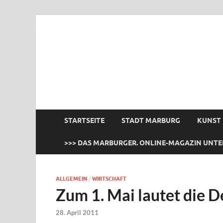
das Marburger.
Online-Magazin
STARTSEITE
STADT MARBURG
KUNST
>>> DAS MARBURGER. ONLINE-MAGAZIN UNTE
ALLGEMEIN
/
WIRTSCHAFT
Zum 1. Mai lautet die D
28. April 2011