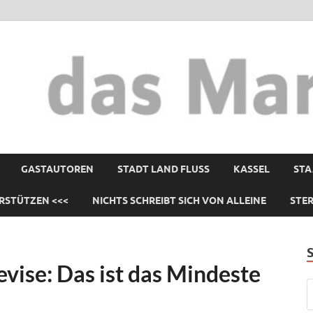
GASTAUTOREN
STADT LAND FLUSS
KASSEL
STA
RSTÜTZEN <<<
NICHTS SCHREIBT SICH VON ALLEINE
STE
evise: Das ist das Mindeste