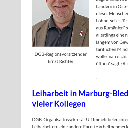
Ländern in Oste
dieser Menschen
Löhne, sei es fü
aus Rumänien“ sa
allerdings eine
langem von Gew
tariflichen Mind
DGB-Regionsvorsitzender
wolle man nicht 
Ernst Richter
öffnen“ sagte Ri
.
Leiharbeit in Marburg-Bi
vieler Kollegen
DGB-Organisatiossekretär Ulf Immelt beleuchte
Leiharbeitern eine andere Facette arbeitnehmer