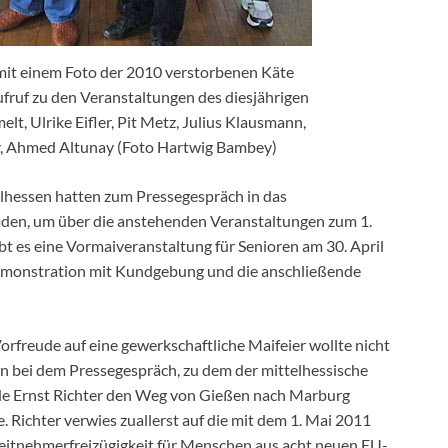
mit einem Foto der 2010 verstorbenen Käte
fruf zu den Veranstaltungen des diesjährigen
elt, Ulrike Eifler, Pit Metz, Julius Klausmann,
r, Ahmed Altunay (Foto Hartwig Bambey)
lhessen hatten zum Pressegespräch in das
den, um über die anstehenden Veranstaltungen zum 1.
ibt es eine Vormaiveranstaltung für Senioren am 30. April
Demonstration mit Kundgebung und die anschließende
rfreude auf eine gewerkschaftliche Maifeier wollte nicht
 bei dem Pressegespräch, zu dem der mittelhessische
e Ernst Richter den Weg von Gießen nach Marburg
Richter verwies zuallerst auf die mit dem 1. Mai 2011
itnehmerfreizügigkeit für Menschen aus acht neuen EU-