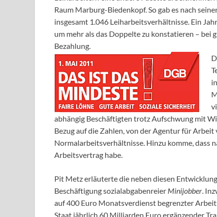
Raum Marburg-Biedenkopf. So gab es nach seine
insgesamt 1.046 Leiharbeitsverhältnisse. Ein Jah
um mehr als das Doppelte zu konstatieren – bei g
Bezahlung.
D
T
i
M
v
abhängig Beschäftigten trotz Aufschwung mit Wi
Bezug auf die Zahlen, von der Agentur für Arbeit
Normalarbeitsverhältnisse. Hinzu komme, dass na
Arbeitsvertrag habe.
Pit Metz erläuterte die neben diesen Entwicklun
Beschäftigung sozialabgabenreier
Minijobber
. In
auf 400 Euro Monatsverdienst begrenzter Arbeits
Staat jährlich 60 Milliarden Euro ergänzender Tr