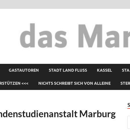
GASTAUTOREN
STADT LAND FLUSS
KASSEL
STA
RSTÜTZEN <<<
NICHTS SCHREIBT SICH VON ALLEINE
STE
indenstudienanstalt Marburg