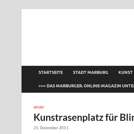
das Marburger.
Online-Magazin
STARTSEITE
STADT MARBURG
KUNST
>>> DAS MARBURGER. ONLINE-MAGAZIN UNTE
SPORT
Kunstrasenplatz für Bl
21. Dezember 2011