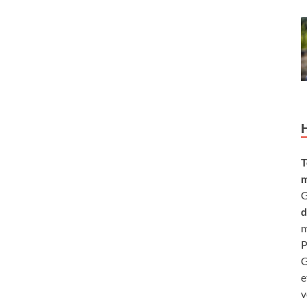
T
m
G
d
m
P
G
e
v