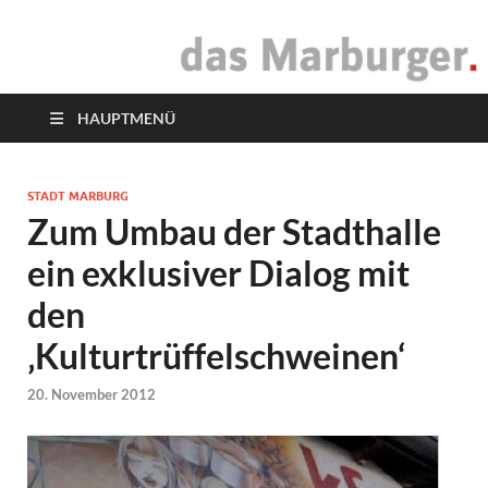
das Marburger.
Online-Magazin
HAUPTMENÜ
STADT MARBURG
Zum Umbau der Stadthalle
ein exklusiver Dialog mit
den
‚Kulturtrüffelschweinen‘
20. November 2012