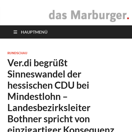
das Marburger.
Online-Magazin
HAUPTMENÜ
RUNDSCHAU
Ver.di begrüßt
Sinneswandel der
hessischen CDU bei
Mindestlohn –
Landesbezirksleiter
Bothner spricht von
einzigartiger Konsequenz