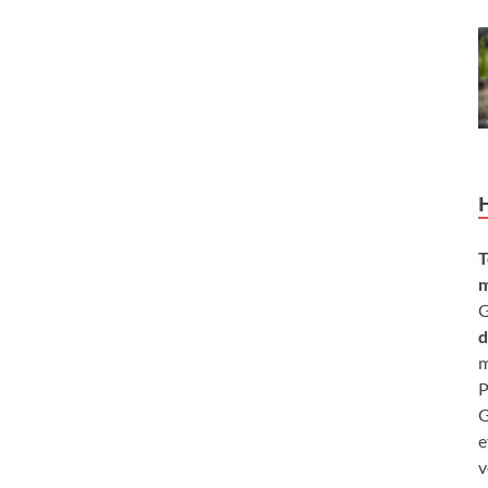
T
m
G
d
m
P
G
e
v