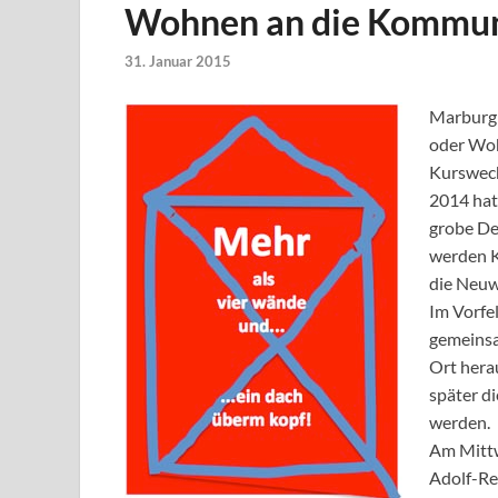
Wohnen an die Kommun
31. Januar 2015
Marburg 
oder Woh
Kurswech
2014 hat
grobe De
werden K
die Neuw
Im Vorfe
gemeinsa
Ort hera
später d
werden.
Am Mittw
Adolf-­R