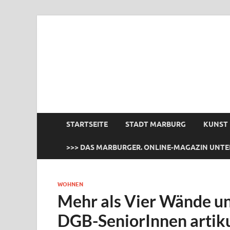
das Marburger.
Online-Magazin
STARTSEITE
STADT MARBURG
KUNST
>>> DAS MARBURGER. ONLINE-MAGAZIN UNTE
WOHNEN
Mehr als Vier Wände un
DGB-SeniorInnen artik