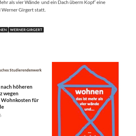
ehr als vier Wände und ein Dach überm Kopf‘ eine
Werner Girgert statt.
NEN
WERNER GIRGERT
 nach höheren
z wegen
r Wohnkosten für
de
6