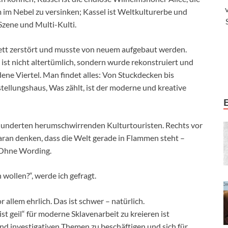
m im Nebel zu versinken; Kassel ist Weltkulturerbe und
 Szene und Multi-Kulti.
ett zerstört und musste von neuem aufgebaut werden.
e ist nicht altertümlich, sondern wurde rekonstruiert und
dene Viertel. Man findet alles: Von Stuckdecken bis
tellungshaus, Was zählt, ist der moderne und kreative
 hunderten herumschwirrenden Kulturtouristen. Rechts vor
daran denken, dass die Welt gerade in Flammen steht –
 Ohne Wording.
 wollen?“, werde ich gefragt.
r allem ehrlich. Das ist schwer – natürlich.
st geil“ für moderne Sklavenarbeit zu kreieren ist
nd investigativen Themen zu beschäftigen und sich für