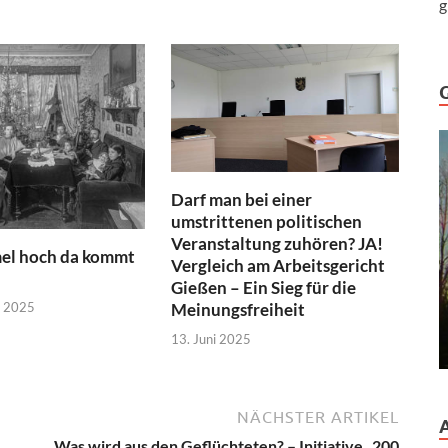
g
Darf man bei einer
umstrittenen politischen
Veranstaltung zuhören? JA!
l hoch da kommt
Vergleich am Arbeitsgericht
Gießen – Ein Sieg für die
r 2025
Meinungsfreiheit
13. Juni 2025
NÄCHSTER ARTIKEL
Was wird aus den Geflüchteten? – Initiative „200