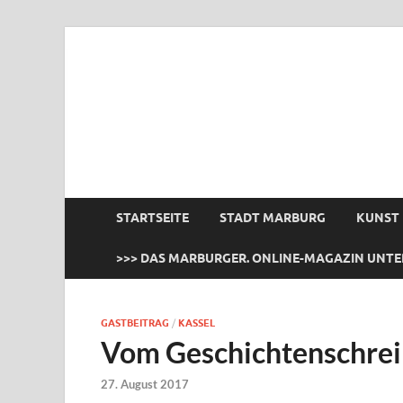
das Marburger.
Online-Magazin
STARTSEITE
STADT MARBURG
KUNST
>>> DAS MARBURGER. ONLINE-MAGAZIN UNTE
GASTBEITRAG
/
KASSEL
Vom Geschichtenschre
27. August 2017