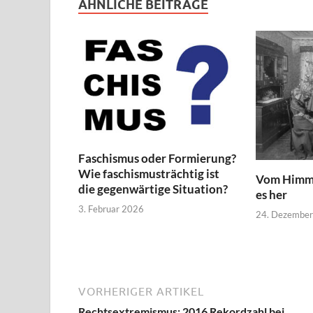
ÄHNLICHE BEITRÄGE
Faschismus oder Formierung?
Wie faschismusträchtig ist
Vom Himme
die gegenwärtige Situation?
es her
3. Februar 2026
24. Dezembe
VORHERIGER ARTIKEL
Rechtsextremismus: 2016 Rekordzahl bei