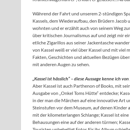
Während der Fahrt und unserem 2-stündigen Spaz
Kassels, dem Wiederaufbau, den Brüdern Jacob u
wohnten und er erzählt auch von seinem Weg zum f
über kritischen Journalismus auf und zeigt mir
etliche Zigarillos aus seiner Jackentasche wande
von Kassel weiß er viel über Kassel und mit viel m
Fakten, Geschichten und aktuellen Bezügen überr
mit anderen Augen zu sehen.
„Kassel ist hässlich“ – diese Aussage kenne ich von
Aber Kassel ist auch Parthenon of Books, mit sei
Ausgabe von „Onkel Toms Hütte“ entdecke; Kass
in der man die Märchen auf eine innovative Art u
Steinstufen vor dem Museum, auf denen Kinder a
mit der kilometerlangen Schlange; Kassel ist eine 
Behausungen eine auf der anderen türmen; Kassel
Touristen unbehelligt Fotos für ihr Album schieß