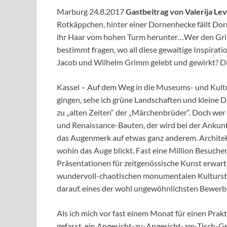
Marburg 24.8.2017
Gastbeitrag von Valerija Lev
Rotkäppchen, hinter einer Dornenhecke fällt Dorn
ihr Haar vom hohen Turm herunter…Wer den Grim
bestimmt fragen, wo all diese gewaltige Inspirat
Jacob und Wilhelm Grimm gelebt und gewirkt? Die
Kassel – Auf dem Weg in die Museums- und Kultu
gingen, sehe ich grüne Landschaften und kleine 
zu „alten Zeiten“ der „Märchenbrüder“. Doch wer 
und Renaissance-Bauten, der wird bei der Ankunft 
das Augenmerk auf etwas ganz anderem. Archite
wohin das Auge blickt. Fast eine Million Besuch
Präsentationen für zeitgenössische Kunst erwart
wundervoll-chaotischen monumentalen Kulturst
darauf, eines der wohl ungewöhnlichsten Bewerb
Als ich mich vor fast einem Monat für einen Prak
gefasst, ein Angesicht-zu-Angesicht-am-Tisch-Ges