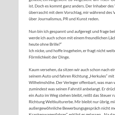
ist. Doch es kommt ganz anders. Der Inhaber des V
überrascht mit dem Vorschlag, mir während des V
über Journalismus, PR und Kunst reden.
Nun bin ich gespannt und aufgeregt und frage b
werde ich auch schon mit einem freundlichen Läc
heute ohne Brille?“
Ich nicke, und hoffe insgeheim, er fragt nicht wei
Förmlichkeit der Dinge.
Kaum versehen, da sitzen wir auch schon nach e
seinem Auto und fahren Richtung „Herkules“ mit
Wilhelmshöhe. Der Verleger offenbart, was man 
zumindest was seinen Fahrstil anbelangt. Er drüc
ein Auto im Weg stehen bleibt, reißt das Steuer 
Richtung Weltkulturerbe. Mir bleibt nur übrig, mi
außergewöhnliche Bewerbungsgespräch nicht mein 
Krankenwagenfahrer“, erklärt er gelassen…Na dann