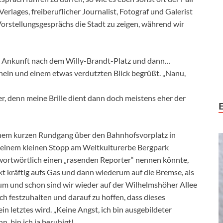
erlages, freiberuflicher Journalist, Fotograf und Galerist
orstellungsgesprächs die Stadt zu zeigen, während wir
ei Ankunft nach dem Willy-Brandt-Platz und dann…
heln und einem etwas verdutzten Blick begrüßt. „Nanu,
ter, denn meine Brille dient dann doch meistens eher der
inem kurzen Rundgang über den Bahnhofsvorplatz in
 einem kleinen Stopp am Weltkulturerbe Bergpark
wortwörtlich einen „rasenden Reporter“ nennen könnte,
kt kräftig aufs Gas und dann wiederum auf die Bremse, als
rum und schon sind wir wieder auf der Wilhelmshöher Allee
ch festzuhalten und darauf zu hoffen, dass dieses
letztes wird. „Keine Angst, ich bin ausgebildeter
, bin ich ja beruhigt!