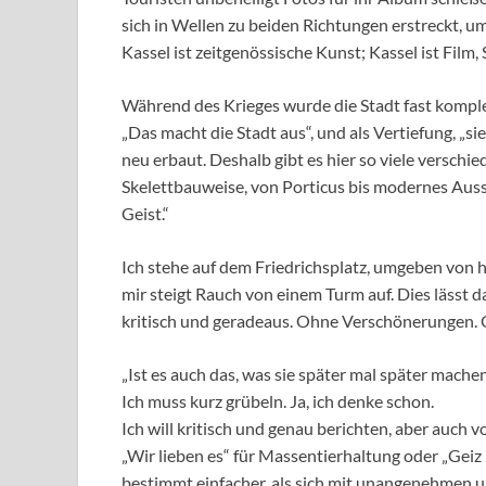
sich in Wellen zu beiden Richtungen erstreckt, u
Kassel ist zeitgenössische Kunst; Kassel ist Film,
Während des Krieges wurde die Stadt fast kompl
„Das macht die Stadt aus“, und als Vertiefung, „si
neu erbaut. Deshalb gibt es hier so viele verschie
Skelettbauweise, von Porticus bis modernes Auss
Geist.“
Ich stehe auf dem Friedrichsplatz, umgeben von
mir steigt Rauch von einem Turm auf. Dies lässt 
kritisch und geradeaus. Ohne Verschönerungen.
„Ist es auch das, was sie später mal später machen
Ich muss kurz grübeln. Ja, ich denke schon.
Ich will kritisch und genau berichten, aber auch vo
„Wir lieben es“ für Massentierhaltung oder „Geiz i
bestimmt einfacher, als sich mit unangenehmen u