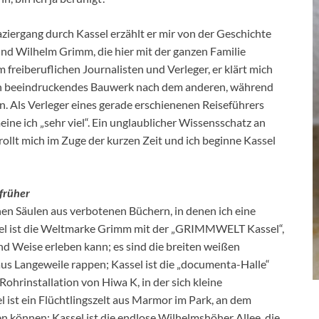
iergang durch Kassel erzählt er mir von der Geschichte
nd Wilhelm Grimm, die hier mit der ganzen Familie
reiberuflichen Journalisten und Verleger, er klärt mich
 ein beeindruckendes Bauwerk nach dem anderen, während
rn. Als Verleger eines gerade erschienenen Reiseführers
eine ich „sehr viel“. Ein unglaublicher Wissensschatz an
ollt mich im Zuge der kurzen Zeit und ich beginne Kassel
 früher
nen Säulen aus verbotenen Büchern, in denen ich eine
el ist die Weltmarke Grimm mit der „GRIMMWELT Kassel“,
nd Weise erleben kann; es sind die breiten weißen
us Langeweile rappen; Kassel ist die „documenta-Halle“
Rohrinstallation von Hiwa K, in der sich kleine
 ist ein Flüchtlingszelt aus Marmor im Park, an dem
en können; Kassel ist die endlose Wilhelmshöher Allee, die