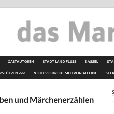
GASTAUTOREN
STADT LAND FLUSS
KASSEL
STA
RSTÜTZEN <<<
NICHTS SCHREIBT SICH VON ALLEINE
STE
iben und Märchenerzählen