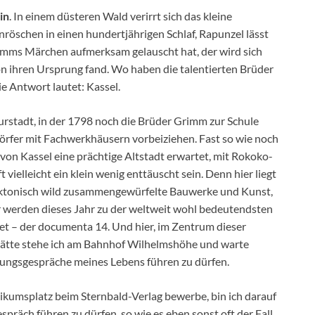
in
. In einem düsteren Wald verirrt sich das kleine
röschen in einen hundertjährigen Schlaf, Rapunzel lässt
ms Märchen aufmerksam gelauscht hat, der wird sich
ion ihren Ursprung fand. Wo haben die talentierten Brüder
 Antwort lautet: Kassel.
rstadt, in der 1798 noch die Brüder Grimm zur Schule
Dörfer mit Fachwerkhäusern vorbeiziehen. Fast so wie noch
von Kassel eine prächtige Altstadt erwartet, mit Rokoko-
vielleicht ein klein wenig enttäuscht sein. Denn hier liegt
ktonisch wild zusammengewürfelte Bauwerke und Kunst,
er werden dieses Jahr zu der weltweit wohl bedeutendsten
et – der documenta 14. Und hier, im Zentrum dieser
ätte stehe ich am Bahnhof Wilhelmshöhe und warte
ungsgespräche meines Lebens führen zu dürfen.
tikumsplatz beim Sternbald-Verlag bewerbe, bin ich darauf
präch führen zu dürfen, so wie es eben sonst oft der Fall