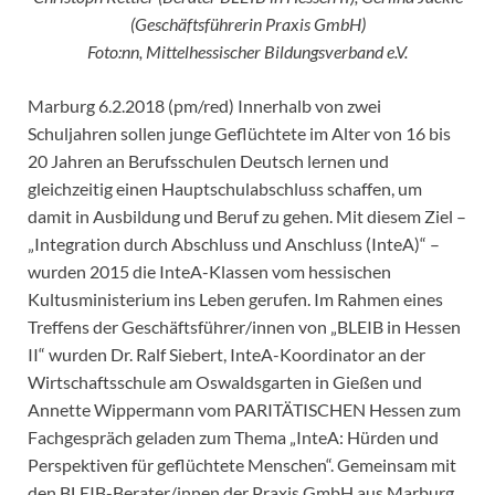
(Geschäftsführerin Praxis GmbH)
Foto:nn, Mittelhessischer Bildungsverband e.V.
Marburg 6.2.2018 (pm/red) Innerhalb von zwei
Schuljahren sollen junge Geflüchtete im Alter von 16 bis
20 Jahren an Berufsschulen Deutsch lernen und
gleichzeitig einen Hauptschulabschluss schaffen, um
damit in Ausbildung und Beruf zu gehen. Mit diesem Ziel –
„Integration durch Abschluss und Anschluss (InteA)“ –
wurden 2015 die InteA-Klassen vom hessischen
Kultusministerium ins Leben gerufen. Im Rahmen eines
Treffens der Geschäftsführer/innen von „BLEIB in Hessen
II“ wurden Dr. Ralf Siebert, InteA-Koordinator an der
Wirtschaftsschule am Oswaldsgarten in Gießen und
Annette Wippermann vom PARITÄTISCHEN Hessen zum
Fachgespräch geladen zum Thema „InteA: Hürden und
Perspektiven für geflüchtete Menschen“. Gemeinsam mit
den BLEIB-Berater/innen der Praxis GmbH aus Marburg,