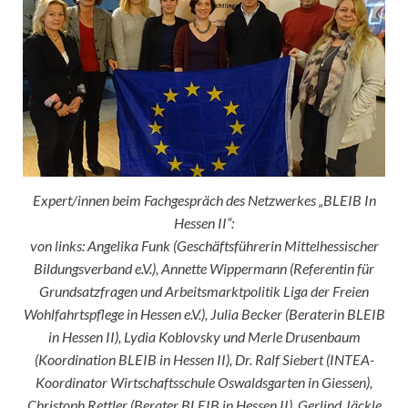
Expert/innen beim Fachgespräch des Netzwerkes „BLEIB In
Hessen II“:
von links: Angelika Funk (Geschäftsführerin Mittelhessischer
Bildungsverband e.V.), Annette Wippermann (Referentin für
Grundsatzfragen und Arbeitsmarktpolitik Liga der Freien
Wohlfahrtspflege in Hessen e.V.), Julia Becker (Beraterin BLEIB
in Hessen II), Lydia Koblovsky und Merle Drusenbaum
(Koordination BLEIB in Hessen II), Dr. Ralf Siebert (INTEA-
Koordinator Wirtschaftsschule Oswaldsgarten in Giessen),
Christoph Rettler (Berater BLEIB in Hessen II), Gerlind Jäckle