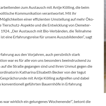
tarbeitenden zum Austausch mit Antje Kölling, die beim
politische Kommunikation verantwortet. Mit ihr
e Möglichkeiten einer effizienten Umstellung auf mehr Öko-
le Tierschutz-Aspekte und die Entwicklung von Demeter-
re 1924. „Der Austausch mit Bio-Verbänden, die Teilnahme
t eine Erfahrungsreise für unsere Auszubildenden“, sagt
rfahrung aus den Vorjahren, auch persönlich stark
tion war es für alle von uns besonders beeindruckend zu
n auf die Straße gegangen sind und ihren Unmut gegen die
oordinatorin Katharina Elisabeth Becker von der tegut
 Gesprächsrunde mit Antje Kölling aufgreifen und dabei
 konventionell geführten Bauernhöfe in Erfahrung
as war wirklich ein gelungenes Wochenende!“, betont die