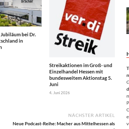
 Jubiläum bei Dr.
schland in
n
Streikaktionen im Groß- und
T
Einzelhandel Hessen mit
m
bundesweitem Aktionstag 5.
G
Juni
d
4. Juni 2026
m
P
G
NÄCHSTER ARTIKEL
e
Neue Podcast-Reihe: Macher aus Mittelhessen als
v