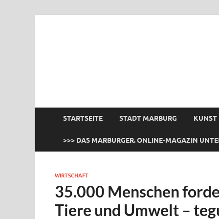
das Marburger.
Online-Magazin
STARTSEITE
STADT MARBURG
KUNST
>>> DAS MARBURGER. ONLINE-MAGAZIN UNTE
WIRTSCHAFT
35.000 Menschen forde
Tiere und Umwelt – teg