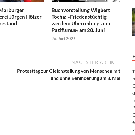
 Marburger
Buchvorstellung Wigbert
rei Jürgen Hölzer
Tocha: »Friedenstüchtig
hestand
werden: Überredung zum
Pazifismus« am 28. Juni
26. Juni 2026
NÄCHSTER ARTIKEL
Protesttag zur Gleichstellung von Menschen mit
T
und ohne Behinderung am 3. Mai
m
G
d
m
P
G
e
v