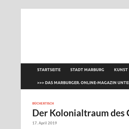
das Marburger.
Online-Magazin
STARTSEITE
STADT MARBURG
KUNST
>>> DAS MARBURGER. ONLINE-MAGAZIN UNTE
BÜCHERTISCH
Der Kolonialtraum des 
17. April 2019