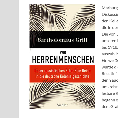
Marburg 
Diskussi
den Kell
die in de
Die von 
unseren B
bis 1918
auszubil
Ein weiße
wurde die
Rest tie
denn auch
umkreist 
lesbare 
begann ei
dem Graf