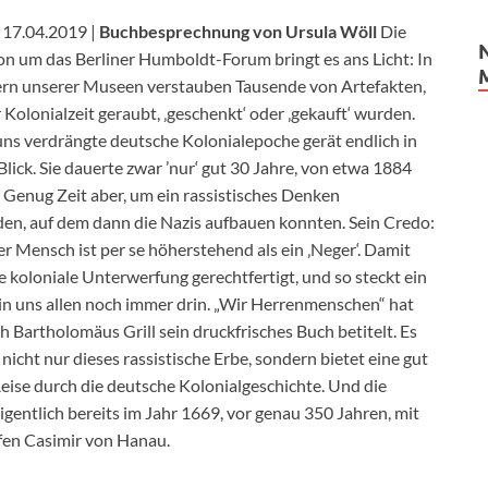
17.04.2019 |
Buchbesprechnung von Ursula Wöll
Die
on um das Berliner Humboldt-Forum bringt es ans Licht: In
ern unserer Museen verstauben Tausende von Artefakten,
r Kolonialzeit geraubt, ‚geschenkt‘ oder ‚gekauft‘ wurden.
uns verdrängte deutsche Kolonialepoche gerät endlich in
lick. Sie dauerte zwar ’nur‘ gut 30 Jahre, von etwa 1884
. Genug Zeit aber, um ein rassistisches Denken
den, auf dem dann die Nazis aufbauen konnten. Sein Credo:
r Mensch ist per se höherstehend als ein ‚Neger‘. Damit
 koloniale Unterwerfung gerechtfertigt, und so steckt ein
f in uns allen noch immer drin. „Wir Herrenmenschen“ hat
 Bartholomäus Grill sein druckfrisches Buch betitelt. Es
nicht nur dieses rassistische Erbe, sondern bietet eine gut
Reise durch die deutsche Kolonialgeschichte. Und die
gentlich bereits im Jahr 1669, vor genau 350 Jahren, mit
en Casimir von Hanau.