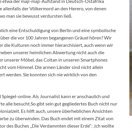
te etwa der maji-maji-Aufstand in Deutsch-Ostafrika
 allenfalls der Völkermord an den Herero, von denen
o man sie bewusst verdursten ließ.
blich eine Entschuldigung von Berlin und eine symbolische
über die vor 100 Jahren begangenen Gräuel hören? Wir
er die Kulturen noch immer hierarchisiert, auch wenn wir
 neben unserer heimlichen Abwertung nicht auch die
er unserer Möbel, das Coltan in unseren Smartphones
 nicht vom Himmel. Die armen Länder sind nicht allein
ert werden. Sie konnten sich nie wirklich von den
 Spiegel-online. Als Journalist kann er anschaulich und
rte alle besucht.So gibt sein gut gegliedertes Buch nicht nur
onialzeit. Es hilft auch, unsere überheblichen Ansichten
arbe zu überwinden. Das Buch endet mit einem Zitat von
or des Buches „Die Verdammten dieser Erde“: ‚Ich wollte