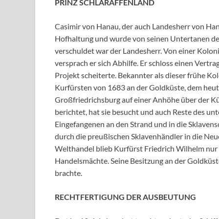
PRINZ SCHLARAFFENLAND
Casimir von Hanau, der auch Landesherr von Han
Hofhaltung und wurde von seinen Untertanen des
verschuldet war der Landesherr. Von einer Kolo
versprach er sich Abhilfe. Er schloss einen Vert
Projekt scheiterte. Bekannter als dieser frühe K
Kurfürsten von 1683 an der Goldküste, dem heutig
Großfriedrichsburg auf einer Anhöhe über der Küst
berichtet, hat sie besucht und auch Reste des un
Eingefangenen an den Strand und in die Sklavens
durch die preußischen Sklavenhändler in die Neu
Welthandel blieb Kurfürst Friedrich Wilhelm nur 
Handelsmächte. Seine Besitzung an der Goldküste
brachte.
RECHTFERTIGUNG DER AUSBEUTUNG