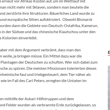
e erneut vor Afrikas Küsten auf, um im Wettlauf mit
man nicht mehr mit Sklaven, sondern man beutete die
nd zerstörte ihre Strukturen. Bäuerliches Land wurde zu
 und europäische Sitten aufoktroiert. Obwohl Bismarck
wurden dann die Gebiete von Deutsch-Ostafrika, Kamerun,
 in der Südsee und das chinesische Kiautschou unter den
s Kolonien einverleibt.
 aber mit dem Argument verbrämt, dass man den
 wolle, ja bringen müsse. Ein Mittel dazu war die
n Plantagen der Deutschen zu schuften. Wer sich dabei zum
sche zu spüren. Die meisten Missionare tolerierten dieses
nheimische faul und triebgesteuert, dem Tier näher als
ie im Fall des Carl Peters, erregten die Untaten im
en mithilfe der Askari-Hilfstruppen und dem
nd Felder wurden als verbrannte Erde zurückgelassen, so