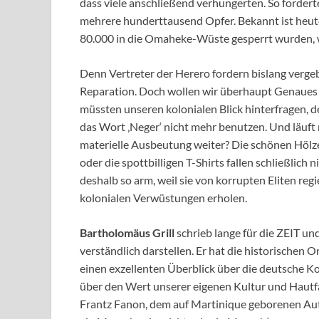
dass viele anschließend verhungerten. So forder
mehrere hunderttausend Opfer. Bekannt ist heute
80.000 in die Omaheke-Wüste gesperrt wurden, w
Denn Vertreter der Herero fordern bislang verge
Reparation. Doch wollen wir überhaupt Genaues 
müssten unseren kolonialen Blick hinterfragen, d
das Wort ‚Neger‘ nicht mehr benutzen. Und läuft
materielle Ausbeutung weiter? Die schönen Hölz
oder die spottbilligen T-Shirts fallen schließlich
deshalb so arm, weil sie von korrupten Eliten regi
kolonialen Verwüstungen erholen.
Bartholomäus Grill
schrieb lange für die ZEIT und
verständlich darstellen. Er hat die historischen O
einen exzellenten Überblick über die deutsche Kol
über den Wert unserer eigenen Kultur und Hautf
Frantz Fanon, dem auf Martinique geborenen Aut