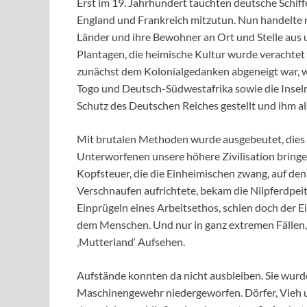
Erst im 19. Jahrhundert tauchten deutsche Schiff
England und Frankreich mitzutun. Nun handelte 
Länder und ihre Bewohner an Ort und Stelle aus u
Plantagen, die heimische Kultur wurde verachtet
zunächst dem Kolonialgedanken abgeneigt war, 
Togo und Deutsch-Südwestafrika sowie die Inseln
Schutz des Deutschen Reiches gestellt und ihm al
Mit brutalen Methoden wurde ausgebeutet, dies
Unterworfenen unsere höhere Zivilisation bringen
Kopfsteuer, die die Einheimischen zwang, auf de
Verschnaufen aufrichtete, bekam die Nilpferdpeit
Einprügeln eines Arbeitsethos, schien doch der Ei
dem Menschen. Und nur in ganz extremen Fällen, w
‚Mutterland‘ Aufsehen.
Aufstände konnten da nicht ausbleiben. Sie wurd
Maschinengewehr niedergeworfen. Dörfer, Vieh u