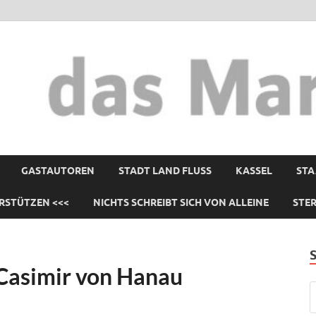
GASTAUTOREN
STADT LAND FLUSS
KASSEL
STA
RSTÜTZEN <<<
NICHTS SCHREIBT SICH VON ALLEINE
STE
Casimir von Hanau