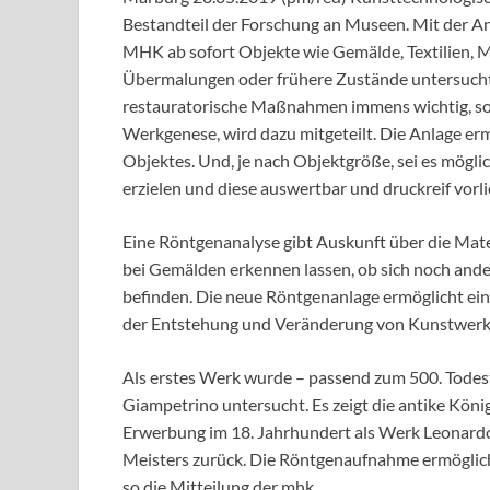
Bestandteil der Forschung an Museen. Mit der An
MHK ab sofort Objekte wie Gemälde, Textilien, M
Übermalungen oder frühere Zustände untersucht w
restauratorische Maßnahmen immens wichtig, sond
Werkgenese, wird dazu mitgeteilt. Die Anlage erm
Objektes. Und, je nach Objektgröße, sei es möglic
erzielen und diese auswertbar und druckreif vorl
Eine Röntgenanalyse gibt Auskunft über die Mate
bei Gemälden erkennen lassen, ob sich noch ande
befinden. Die neue Röntgenanlage ermöglicht ein
der Entstehung und Veränderung von Kunstwerk
Als erstes Werk wurde – passend zum 500. Todes
Giampetrino untersucht. Es zeigt die antike König
Erwerbung im 18. Jahrhundert als Werk Leonardos
Meisters zurück. Die Röntgenaufnahme ermöglich
so die Mitteilung der mhk.