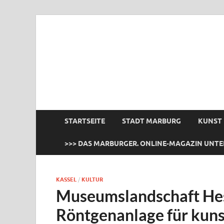
das Marburger.
Online-Magazin
STARTSEITE
STADT MARBURG
KUNST
>>> DAS MARBURGER. ONLINE-MAGAZIN UNTE
KASSEL
/
KULTUR
Museumslandschaft Hes
Röntgenanlage für kuns