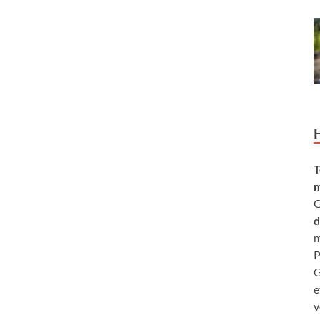
T
m
G
d
m
P
G
e
v