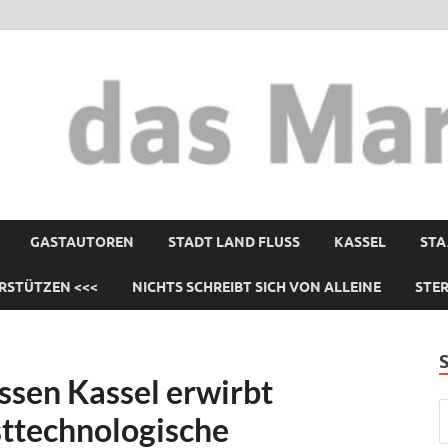
GASTAUTOREN
STADT LAND FLUSS
KASSEL
STA
RSTÜTZEN <<<
NICHTS SCHREIBT SICH VON ALLEINE
STE
sen Kassel erwirbt
ttechnologische