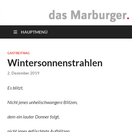
das Marburger.
Online-Magazin
HAUPTMENÜ
GASTBEITRAG
Wintersonnenstrahlen
2. Dezember 2019
Es blitzt.
Nicht jenes unheilschwangere Blitzen,
dem ein lauter Donner folgt,
nicht jenes gefürchtete Aufblitzen